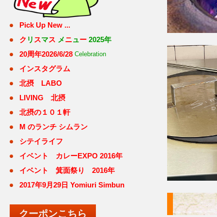
Pick Up New ...
ク
リ
ス
マ
ス
メ
ニ
ュ
ー
2025年
20周年
2026/6/28
Celebration
インスタグラム
北摂 LABO
LIVING 北摂
北摂の１０１軒
M のランチ シムラン
シテイライフ
イベント
カレーEXPO
2016年
イベント 箕面祭り 2016年
2017年9月29日 Yomiuri Simbun
クーポンこちら