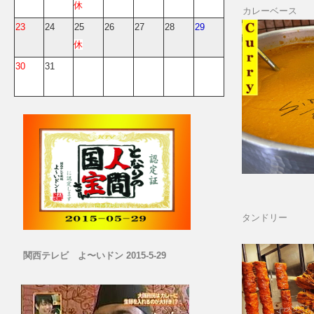
休
カレーベース
23
24
25
26
27
28
29
休
30
31
タンドリー
関西テレビ よ〜いドン 2015-5-29